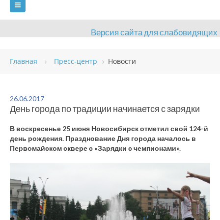
Версия сайта для слабовидящих
ГЛАВНАЯ
Главная
Пресс-центр
Новости
СВЕДЕНИЯ ОБ ОБРАЗОВАТЕЛЬНОЙ ОРГАНИЗАЦИИ
ВИДЫ СПОРТА
АНТИДОПИНГ
РАСПИСАНИЯ
26.06.2017
День города по традиции начинается с зарядки
ОБЪЕКТЫ
ДОКУМЕНТЫ
ПРЕСС-ЦЕНТР
В воскресенье 25 июня Новосибирск отметил свой 124-й
ОЦЕНКА КАЧЕСТВА ОБРАЗОВАНИЯ
ВАКАНСИИ
день рождения. Празднование Дня города началось в
Первомайском сквере с «Зарядки с чемпионами».
ПЛАТНЫЕ УСЛУГИ
КОНТАКТЫ