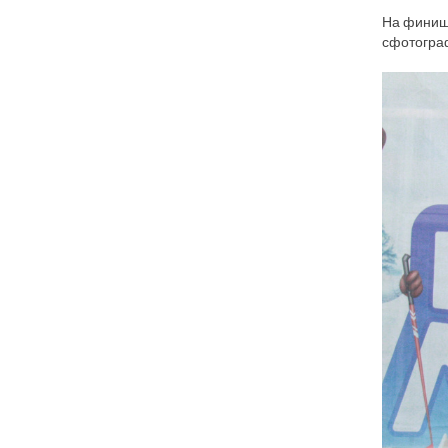
На финише
сфотогра