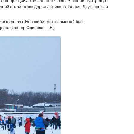
 тренера ЦЗВС Л.М. Решетниковой Арсений Пузырёв (1-
нований стали также Дарья Лютикова, Таисия Другоченко и
сии) прошла в Новосибирске на лыжной базе
рина (тренер Одиноков Г.Е.).