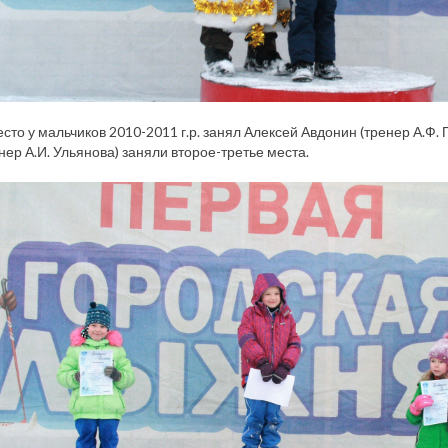
сто у мальчиков 2010-2011 г.р. занял Алексей Авдонин (тренер А.Ф.
нер А.И. Ульянова) заняли второе-третье места.