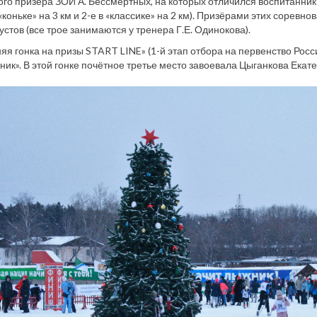
го призёра ЗОИ А. Бессмертных, на которых отличился воспитанник
 «коньке» на 3 км и 2-е в «классике» на 2 км). Призёрами этих сорев
стов (все трое занимаются у тренера Г.Е. Одинокова).
яя гонка на призы START LINE» (1-й этап отбора на первенство Рос
ник». В этой гонке почётное третье место завоевала Цыганкова Екате