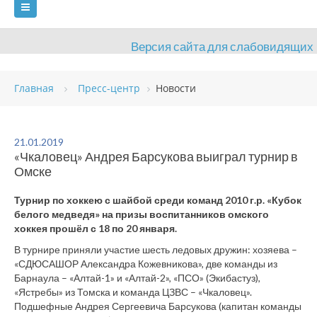
Версия сайта для слабовидящих
ГЛАВНАЯ
Главная
Пресс-центр
Новости
СВЕДЕНИЯ ОБ ОБРАЗОВАТЕЛЬНОЙ ОРГАНИЗАЦИИ
ВИДЫ СПОРТА
АНТИДОПИНГ
РАСПИСАНИЯ
21.01.2019
«Чкаловец» Андрея Барсукова выиграл турнир в
ОБЪЕКТЫ
ДОКУМЕНТЫ
ПРЕСС-ЦЕНТР
Омске
ОЦЕНКА КАЧЕСТВА ОБРАЗОВАНИЯ
ВАКАНСИИ
Турнир по хоккею с шайбой среди команд 2010 г.р. «Кубок
белого медведя» на призы воспитанников омского
ПЛАТНЫЕ УСЛУГИ
КОНТАКТЫ
хоккея прошёл с 18 по 20 января.
В турнире приняли участие шесть ледовых дружин: хозяева –
«СДЮСАШОР Александра Кожевникова», две команды из
Барнаула – «Алтай-1» и «Алтай-2», «ПСО» (Экибастуз),
«Ястребы» из Томска и команда ЦЗВС – «Чкаловец».
Подшефные Андрея Сергеевича Барсукова (капитан команды