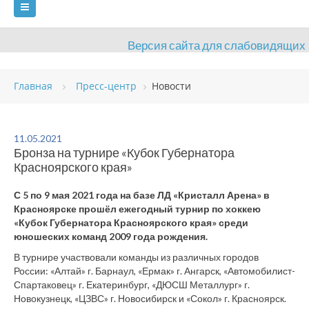
Версия сайта для слабовидящих
ГЛАВНАЯ
СВЕДЕНИЯ ОБ УЧРЕЖДЕНИИ
Главная
Пресс-центр
Новости
ВИДЫ СПОРТА
АНТИДОПИНГ
РАСПИСАНИЯ
ОБЪЕКТЫ
ДОКУМЕНТЫ
ПРЕСС-ЦЕНТР
11.05.2021
Бронза на турнире «Кубок Губернатора
ОЦЕНКА КАЧЕСТВА ОБРАЗОВАНИЯ
ВАКАНСИИ
Красноярского края»
ПЛАТНЫЕ УСЛУГИ
КОНТАКТЫ
С 5 по 9 мая 2021 года на базе ЛД «Кристалл Арена» в
Красноярске прошёл ежегодный турнир по хоккею
«Кубок Губернатора Красноярского края» среди
юношеских команд 2009 года рождения.
В турнире участвовали команды из различных городов
России: «Алтай» г. Барнаул, «Ермак» г. Ангарск, «Автомобилист-
Спартаковец» г. Екатеринбург, «ДЮСШ Металлург» г.
Новокузнецк, «ЦЗВС» г. Новосибирск и «Сокол» г. Красноярск.