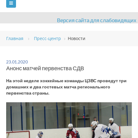
Версия сайта для слабовидящих
ГЛАВНАЯ
Главная
Пресс-центр
Новости
СВЕДЕНИЯ ОБ ОБРАЗОВАТЕЛЬНОЙ ОРГАНИЗАЦИИ
ВИДЫ СПОРТА
АНТИДОПИНГ
РАСПИСАНИЯ
23.01.2020
Анонс матчей первенства СДВ
ОБЪЕКТЫ
ДОКУМЕНТЫ
ПРЕСС-ЦЕНТР
На этой неделе хоккейные команды ЦЗВС проведут три
ОЦЕНКА КАЧЕСТВА ОБРАЗОВАНИЯ
ВАКАНСИИ
домашних и два гостевых матча регионального
первенства страны.
ПЛАТНЫЕ УСЛУГИ
КОНТАКТЫ