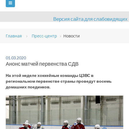
Версия сайта для слабовидящих
ГЛАВНАЯ
Главная
Пресс-центр
Новости
СВЕДЕНИЯ ОБ ОБРАЗОВАТЕЛЬНОЙ ОРГАНИЗАЦИИ
ВИДЫ СПОРТА
АНТИДОПИНГ
РАСПИСАНИЯ
01.03.2020
Анонс матчей первенства СДВ
ОБЪЕКТЫ
ДОКУМЕНТЫ
ПРЕСС-ЦЕНТР
На этой неделе хоккейные команды ЦЗВС в
ОЦЕНКА КАЧЕСТВА ОБРАЗОВАНИЯ
ВАКАНСИИ
региональном первенстве страны проведут восемь
домашних поединков.
ПЛАТНЫЕ УСЛУГИ
КОНТАКТЫ