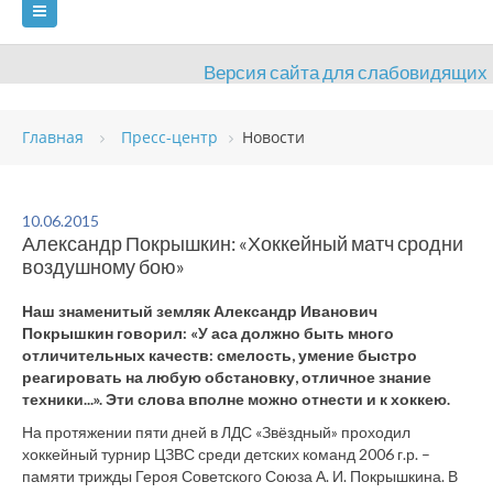
Версия сайта для слабовидящих
ГЛАВНАЯ
Главная
Пресс-центр
Новости
СВЕДЕНИЯ ОБ ОБРАЗОВАТЕЛЬНОЙ ОРГАНИЗАЦИИ
ВИДЫ СПОРТА
АНТИДОПИНГ
РАСПИСАНИЯ
10.06.2015
Александр Покрышкин: «Хоккейный матч сродни
ОБЪЕКТЫ
ДОКУМЕНТЫ
ПРЕСС-ЦЕНТР
воздушному бою»
ОЦЕНКА КАЧЕСТВА ОБРАЗОВАНИЯ
ВАКАНСИИ
Наш знаменитый земляк Александр Иванович
Покрышкин говорил: «У аса должно быть много
ПЛАТНЫЕ УСЛУГИ
КОНТАКТЫ
отличительных качеств: смелость, умение быстро
реагировать на любую обстановку, отличное знание
техники...». Эти слова вполне можно отнести и к хоккею.
На протяжении пяти дней в ЛДС «Звёздный» проходил
хоккейный турнир ЦЗВС среди детских команд 2006 г.р. –
памяти трижды Героя Советского Союза А. И. Покрышкина. В