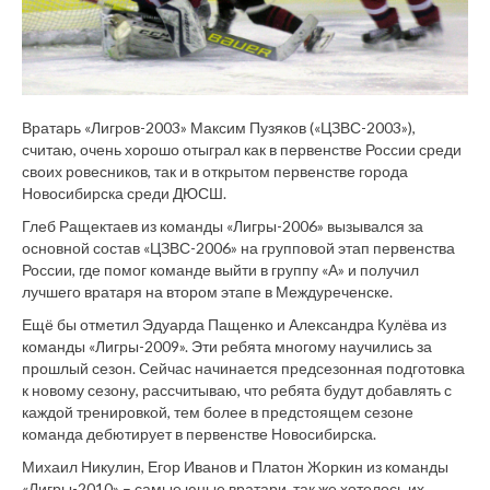
Вратарь «Лигров-2003» Максим Пузяков («ЦЗВС-2003»),
считаю, очень хорошо отыграл как в первенстве России среди
своих ровесников, так и в открытом первенстве города
Новосибирска среди ДЮСШ.
Глеб Ращектаев из команды «Лигры-2006» вызывался за
основной состав «ЦЗВС-2006» на групповой этап первенства
России, где помог команде выйти в группу «А» и получил
лучшего вратаря на втором этапе в Междуреченске.
Ещё бы отметил Эдуарда Пащенко и Александра Кулёва из
команды «Лигры-2009». Эти ребята многому научились за
прошлый сезон. Сейчас начинается предсезонная подготовка
к новому сезону, рассчитываю, что ребята будут добавлять с
каждой тренировкой, тем более в предстоящем сезоне
команда дебютирует в первенстве Новосибирска.
Михаил Никулин, Егор Иванов и Платон Жоркин из команды
«Лигры-2010» – самые юные вратари, так же хотелось их