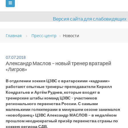
Версия сайта для слабовидящих
ГЛАВНАЯ
Главная
Пресс-центр
Новости
СВЕДЕНИЯ ОБ ОБРАЗОВАТЕЛЬНОЙ ОРГАНИЗАЦИИ
ВИДЫ СПОРТА
АНТИДОПИНГ
РАСПИСАНИЯ
07.07.2018
Александр Маслов – новый тренер вратарей
ОБЪЕКТЫ
ДОКУМЕНТЫ
ПРЕСС-ЦЕНТР
«Лигров»
ОЦЕНКА КАЧЕСТВА ОБРАЗОВАНИЯ
ВАКАНСИИ
В отделении хоккея ЦЗВС с вратарскими «кадрами»
работают опытные тренеры-преподаватели Кирилл
ПЛАТНЫЕ УСЛУГИ
КОНТАКТЫ
Кондратьев и Артём Руднев, которые входят в
тренерские штабы команд ЦЗВС - участников
регионального первенства России. С самыми
маленькими голкиперами в минувшем сезоне занимался
«новобранец» ЦЗВС Александр МАСЛОВ – в недалёком
прошлом неоднократный призёр первенства страны по
хоккею региона СДВ.