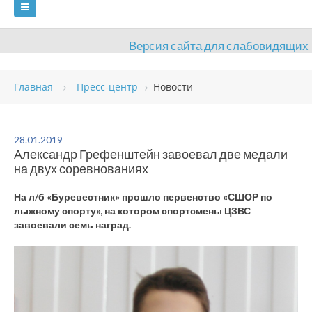
Версия сайта для слабовидящих
ГЛАВНАЯ
Главная
Пресс-центр
Новости
СВЕДЕНИЯ ОБ ОБРАЗОВАТЕЛЬНОЙ ОРГАНИЗАЦИИ
ВИДЫ СПОРТА
АНТИДОПИНГ
РАСПИСАНИЯ
28.01.2019
Александр Грефенштейн завоевал две медали
ОБЪЕКТЫ
ДОКУМЕНТЫ
ПРЕСС-ЦЕНТР
на двух соревнованиях
ОЦЕНКА КАЧЕСТВА ОБРАЗОВАНИЯ
ВАКАНСИИ
На л/б «Буревестник» прошло первенство «СШОР по
лыжному спорту», на котором спортсмены ЦЗВС
ПЛАТНЫЕ УСЛУГИ
КОНТАКТЫ
завоевали семь наград.