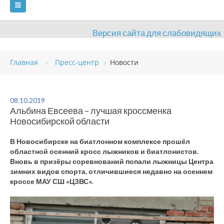
Версия сайта для слабовидящих
ГЛАВНАЯ
Главная
Пресс-центр
Новости
СВЕДЕНИЯ ОБ ОБРАЗОВАТЕЛЬНОЙ ОРГАНИЗАЦИИ
ВИДЫ СПОРТА
АНТИДОПИНГ
РАСПИСАНИЯ
08.10.2019
Альбина Евсеева – лучшая кроссменка
ОБЪЕКТЫ
ДОКУМЕНТЫ
ПРЕСС-ЦЕНТР
Новосибирской области
ОЦЕНКА КАЧЕСТВА ОБРАЗОВАНИЯ
ВАКАНСИИ
В Новосибирске на биатлонном комплексе прошёл
областной осенний кросс лыжников и биатлонистов.
ПЛАТНЫЕ УСЛУГИ
КОНТАКТЫ
Вновь в призёры соревнований попали лыжницы Центра
зимних видов спорта, отличившиеся недавно на осеннем
кроссе МАУ СШ «ЦЗВС».