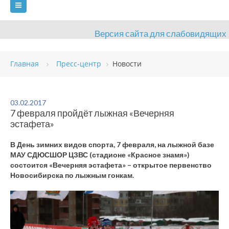
Версия сайта для слабовидящих
ГЛАВНАЯ
СВЕДЕНИЯ ОБ УЧРЕЖДЕНИИ
Главная
Пресс-центр
Новости
ВИДЫ СПОРТА
АНТИДОПИНГ
РАСПИСАНИЯ
ОБЪЕКТЫ
ДОКУМЕНТЫ
ПРЕСС-ЦЕНТР
03.02.2017
7 февраля пройдёт лыжная «Вечерняя
ОЦЕНКА КАЧЕСТВА ОБРАЗОВАНИЯ
ВАКАНСИИ
эстафета»
ПЛАТНЫЕ УСЛУГИ
КОНТАКТЫ
В День зимних видов спорта, 7 февраля, на лыжной базе
МАУ СДЮСШОР ЦЗВС (стадионе «Красное знамя»)
состоится «Вечерняя эстафета» – открытое первенство
Новосибирска по лыжным гонкам.