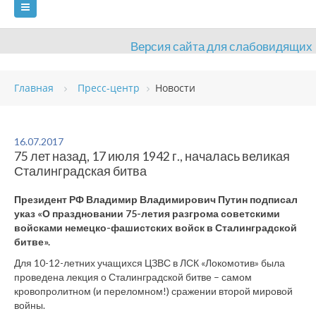
Версия сайта для слабовидящих
ГЛАВНАЯ
Главная
Пресс-центр
Новости
СВЕДЕНИЯ ОБ ОБРАЗОВАТЕЛЬНОЙ ОРГАНИЗАЦИИ
ВИДЫ СПОРТА
АНТИДОПИНГ
РАСПИСАНИЯ
16.07.2017
75 лет назад, 17 июля 1942 г., началась великая
ОБЪЕКТЫ
ДОКУМЕНТЫ
ПРЕСС-ЦЕНТР
Сталинградская битва
ОЦЕНКА КАЧЕСТВА ОБРАЗОВАНИЯ
ВАКАНСИИ
Президент РФ Владимир Владимирович Путин подписал
указ «О праздновании 75-летия разгрома советскими
ПЛАТНЫЕ УСЛУГИ
КОНТАКТЫ
войсками немецко-фашистских войск в Сталинградской
битве».
Для 10-12-летних учащихся ЦЗВС в ЛСК «Локомотив» была
проведена лекция о Сталинградской битве – самом
кровопролитном (и переломном!) сражении второй мировой
войны.