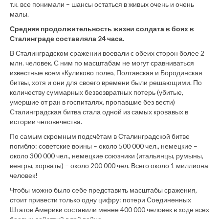
т.к. все понимали – шансы остаться в живых очень и очень
малы.
Средняя продолжительность жизни солдата в боях в
Сталинграде составляла 24 часа.
В Сталинградском сражении воевали с обеих сторон более 2
млн. человек. С ним по масштабам не могут сравниваться
известные всем «Куликово поле», Полтавская и Бородинская
битвы, хотя и они для своего времени были решающими. По
количеству суммарных безвозвратных потерь (убитые,
умершие от ран в госпиталях, пропавшие без вести)
Сталинградская битва стала одной из самых кровавых в
истории человечества.
По самым скромным подсчётам в Сталинградской битве
погибло: советские воины – около 500 000 чел., немецкие –
около 300 000 чел., немецкие союзники (итальянцы, румыны,
венгры, хорваты) – около 200 000 чел. Всего около 1 миллиона
человек!
Чтобы можно было себе представить масштабы сражения,
стоит привести только одну цифру: потери Соединенных
Штатов Америки составили менее 400 000 человек в ходе всех