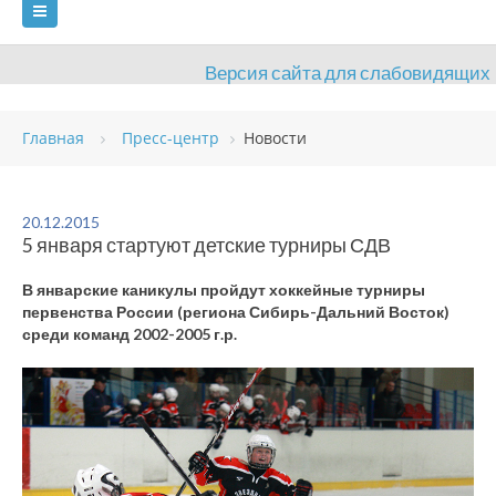
Версия сайта для слабовидящих
ГЛАВНАЯ
Главная
Пресс-центр
Новости
СВЕДЕНИЯ ОБ ОБРАЗОВАТЕЛЬНОЙ ОРГАНИЗАЦИИ
ВИДЫ СПОРТА
АНТИДОПИНГ
РАСПИСАНИЯ
20.12.2015
5 января стартуют детские турниры СДВ
ОБЪЕКТЫ
ДОКУМЕНТЫ
ПРЕСС-ЦЕНТР
В январские каникулы пройдут хоккейные турниры
ОЦЕНКА КАЧЕСТВА ОБРАЗОВАНИЯ
ВАКАНСИИ
первенства России (региона Сибирь-Дальний Восток)
среди команд 2002-2005 г.р.
ПЛАТНЫЕ УСЛУГИ
КОНТАКТЫ