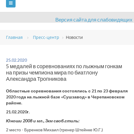
Версия сайта для слабовидящих
ГЛАВНАЯ
СВЕДЕНИЯ ОБ УЧРЕЖДЕНИИ
Главная
Пресс-центр
Новости
ВИДЫ СПОРТА
АНТИДОПИНГ
РАСПИСАНИЯ
ОБЪЕКТЫ
ДОКУМЕНТЫ
ПРЕСС-ЦЕНТР
25.02.2020
5 медалей в соревнованиях по лыжным гонкам
ОЦЕНКА КАЧЕСТВА ОБРАЗОВАНИЯ
ВАКАНСИИ
на призы чемпиона мира по биатлону
Александра Тропникова
ПЛАТНЫЕ УСЛУГИ
КОНТАКТЫ
Областные соревнования состоялись с 21 по 23 февраля
2020 года на лыжной базе «Сушзавод» в Черепановском
районе.
21.02.2020г.
Юноши 2008 и мл., 3км своб.стиль:
2 место - Буренков Михаил (тренер Штейнке Ю.Г.)