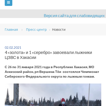
Версия сайта для слабовидящих
ГЛАВНАЯ
Главная
Пресс-центр
Новости
СВЕДЕНИЯ ОБ ОБРАЗОВАТЕЛЬНОЙ ОРГАНИЗАЦИИ
ВИДЫ СПОРТА
АНТИДОПИНГ
РАСПИСАНИЯ
02.02.2021
4 «золота» и 1 «серебро» завоевали лыжники
ОБЪЕКТЫ
ДОКУМЕНТЫ
ПРЕСС-ЦЕНТР
ЦЗВС в Хакасии
ОЦЕНКА КАЧЕСТВА ОБРАЗОВАНИЯ
ВАКАНСИИ
С 26 по 31 января 2021 года в Республике Хакасия, МО
Аскизский район, рп Вершина Тёи состоялся Чемпионат
ПЛАТНЫЕ УСЛУГИ
КОНТАКТЫ
Сибирского Федерального округа по лыжным гонкам.