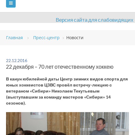
Версия сайта для слабовидящих
ГЛАВНАЯ
Главная
Пресс-центр
Новости
СВЕДЕНИЯ ОБ ОБРАЗОВАТЕЛЬНОЙ ОРГАНИЗАЦИИ
ВИДЫ СПОРТА
АНТИДОПИНГ
РАСПИСАНИЯ
22.12.2016
22 декабря – 70 лет отечественному хоккею
ОБЪЕКТЫ
ДОКУМЕНТЫ
ПРЕСС-ЦЕНТР
В канун юбилейной даты Центр зимних видов спорта для
ОЦЕНКА КАЧЕСТВА ОБРАЗОВАНИЯ
ВАКАНСИИ
юных хоккеистов ЦЗВС провёл встречу-лекцию с
ветераном «Сибири» Николаем Текутьевым
ПЛАТНЫЕ УСЛУГИ
КОНТАКТЫ
(выступавшим за команду мастеров «Сибири» 14
сезонов).