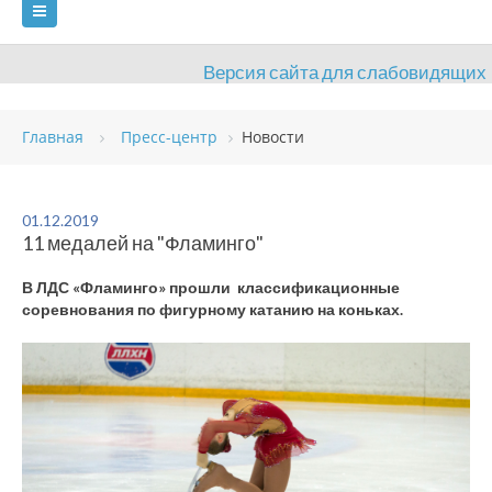
Версия сайта для слабовидящих
ГЛАВНАЯ
Главная
Пресс-центр
Новости
СВЕДЕНИЯ ОБ ОБРАЗОВАТЕЛЬНОЙ ОРГАНИЗАЦИИ
ВИДЫ СПОРТА
АНТИДОПИНГ
РАСПИСАНИЯ
01.12.2019
11 медалей на "Фламинго"
ОБЪЕКТЫ
ДОКУМЕНТЫ
ПРЕСС-ЦЕНТР
В ЛДС «Фламинго» прошли классификационные
ОЦЕНКА КАЧЕСТВА ОБРАЗОВАНИЯ
ВАКАНСИИ
соревнования по фигурному катанию на коньках.
ПЛАТНЫЕ УСЛУГИ
КОНТАКТЫ