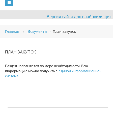
Версия сайта для слабовидящих
ГЛАВНАЯ
Главная
Документы
План закупок
СВЕДЕНИЯ ОБ ОБРАЗОВАТЕЛЬНОЙ ОРГАНИЗАЦИИ
ВИДЫ СПОРТА
АНТИДОПИНГ
РАСПИСАНИЯ
ПЛАН ЗАКУПОК
ОБЪЕКТЫ
ДОКУМЕНТЫ
ПРЕСС-ЦЕНТР
Раздел наполняется по мере необходимости. Всю
ОЦЕНКА КАЧЕСТВА ОБРАЗОВАНИЯ
ВАКАНСИИ
информацию можно получить в
единой информационной
системе
.
ПЛАТНЫЕ УСЛУГИ
КОНТАКТЫ