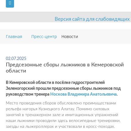
Версия сайта для слабовидящих
ГЛАВНАЯ
Главная
Пресс-центр
Новости
СВЕДЕНИЯ ОБ ОБРАЗОВАТЕЛЬНОЙ ОРГАНИЗАЦИИ
ВИДЫ СПОРТА
АНТИДОПИНГ
РАСПИСАНИЯ
02.07.2025
Предсезонные сборы лыжников в Кемеровской
ОБЪЕКТЫ
ДОКУМЕНТЫ
ПРЕСС-ЦЕНТР
области
ОЦЕНКА КАЧЕСТВА ОБРАЗОВАНИЯ
ВАКАНСИИ
В Кемеровской области в посёлке гидростроителей
Зеленогорский прошли предсезонные сборы лыжников под
ПЛАТНЫЕ УСЛУГИ
КОНТАКТЫ
руководством тренера
Носкова Владимира Анатольевича
.
Место проведения сборов обусловлено преимуществами
рельефа нагорья Кузнецкого Алатау. Помимо силовых
занятий в тренажерном зале и имитационных упражнений
наши лыжники проводили здесь велосипедные тренировки,
заезды на лыжероллерах и участвовали в кросс-походах.