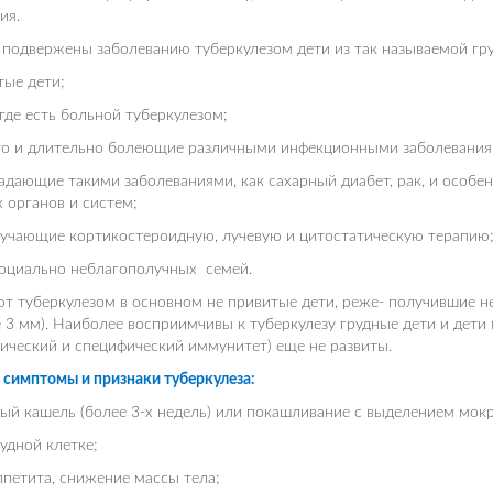
ия.
подвержены заболеванию туберкулезом дети из так называемой гру
тые дети;
, где есть больной туберкулезом;
сто и длительно болеющие различными инфекционными заболевания
радающие такими заболеваниями, как сахарный диабет, рак, и особ
 органов и систем;
лучающие кортикостероидную, лучевую и цитостатическую терапию
социально неблагополучных семей.
т туберкулезом в основном не привитые дети, реже- получившие 
 3 мм). Наиболее восприимчивы к туберкулезу грудные дети и дети
ический и специфический иммунитет) еще не развиты.
симптомы и признаки туберкулеза:
ый кашель (более 3-х недель) или покашливание с выделением мок
рудной клетке;
ппетита, снижение массы тела;