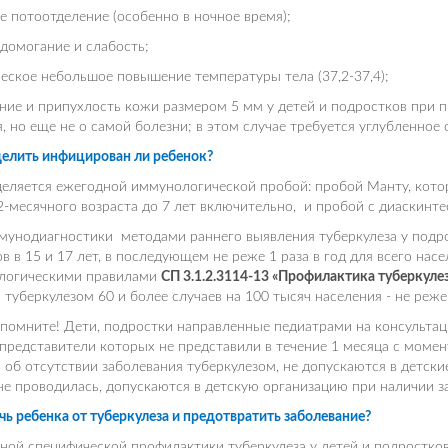
е потоотделение (особенно в ночное время);
домогание и слабость;
еское небольшое повышение температуры тела (37,2-37,4);
ние и припухлость кожи размером 5 мм у детей и подростков при
, но еще не о самой болезни; в этом случае требуется углубленное
делить инфицирован ли ребенок?
еляется ежегодной иммунологической пробой: пробой Манту, кото
2-месячного возраста до 7 лет включительно, и пробой с диаскинте
мунодиагностики методами раннего выявления туберкулеза у подр
в в 15 и 17 лет, в последующем не реже 1 раза в год для всего насе
логическими правилами
СП 3.1.2.3114-13 «Профилактика туберкулез
 туберкулезом 60 и более случаев на 100 тысяч населения - не реже 
помните! Дети, подростки направленные педиатрами на консульта
представители которых не представили в течение 1 месяца с момен
 об отсутствии заболевания туберкулезом, не допускаются в детски
е проводилась, допускаются в детскую организацию при наличии за
чь ребенка от туберкулеза и предотвратить заболевание?
ной специфической профилактики туберкулеза у детей и подростко