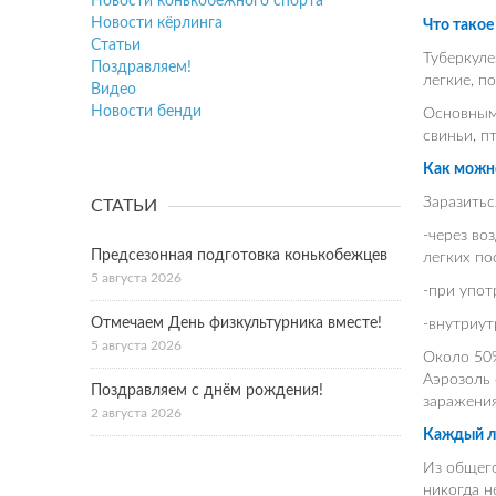
Новости конькобежного спорта
Новости кёрлинга
Что такое
Статьи
Туберкуле
Поздравляем!
легкие, п
Видео
Новости бенди
Основным 
свиньи, п
Как можно
Заразитьс
СТАТЬИ
-через во
Предсезонная подготовка конькобежцев
легких по
5 августа 2026
-при упот
Отмечаем День физкультурника вместе!
-внутриут
5 августа 2026
Около 50%
Аэрозоль 
Поздравляем с днём рождения!
заражения
2 августа 2026
Каждый л
Из общег
никогда н