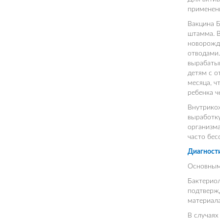
применени
Вакцина 
штамма. В
новорожд
отводами.
вырабатыв
детям с о
месяца, ч
ребенка ч
Внутрико
выработку
организма
часто бес
Диагности
Основными
Бактериол
подтвержд
материала
В случаях