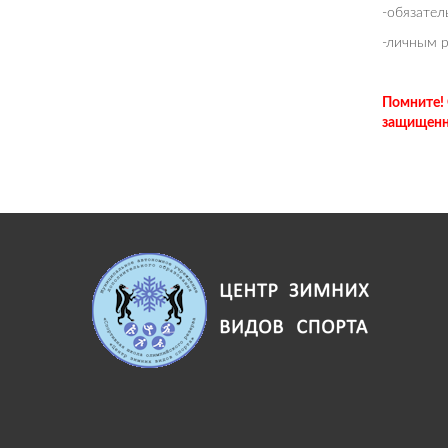
-обязател
-личным 
Помните! 
защищенны