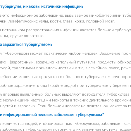
 туберкулез, и каковы источники инфекции?
з-это инфекционное заболевание, вызываемое микобактериями тубер
очки, лимфатические узлы, кости, глаза, кожа, головной мозг.
источником распространения инфекции является больной туберкул
тицы, другие животные.
 заразиться туберкулезом?
я туберкулезом может практически любой человек. Заражение прои
здух - (аэрогенный, воздушно-капельный путь) или предметы обих
судой, туалетными принадлежностями и т.д. в семейном очаге, реже
реблении молочных продуктов от больного туберкулезом крупнорог
робное заражение плода (крайне редко) при туберкулезе у беременн
 впервые выявленных больных выделяют возбудителя туберкулеза в
с мельчайшими частицами мокроты в течение длительного времени 
 детей и взрослых. Если больной человек не лечится, он может за г
и инфицированный человек заболевает туберкулезом?
о количества людей, инфицированных туберкулезом, заболевает к
е заболевают туберкулезом потому, что их иммунная система подав