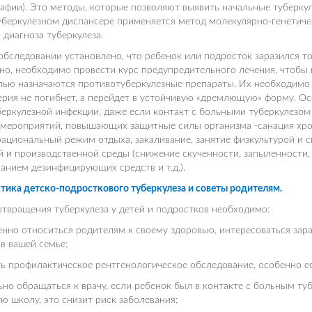
фии). Это методы, которые позволяют выявить начальные туберкул
беркулезном диспансере применяется метод молекулярно-генетиче
 диагноза туберкулеза.
обследовании установлено, что ребенок или подросток заразился т
но, необходимо провести курс предупредительного лечения, чтобы 
лью назначаются противотуберкулезные препараты. Их необходимо 
рия не погибнет, а перейдет в устойчивую «дремлющую» форму. Ос
беркулезной инфекции, даже если контакт с больными туберкулезо
 мероприятий, повышающих защитные силы организма -санация хро
рациональный режим отдыха, закаливание, занятие физкультурой и
и производственной среды (снижение скученности, запыленности, 
анием дезинфицирующих средств и т.д.).
ика детско-подросткового туберкулеза и советы родителям.
твращения туберкулеза у детей и подростков необходимо:
енно относиться родителям к своему здоровью, интересоваться зара
в вашей семье;
ь профилактическое рентгенологическое обследование, особенно е
ьно обращаться к врачу, если ребенок был в контакте с больным ту
ю школу, это снизит риск заболевания;