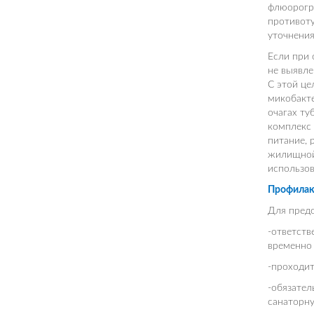
флюорогра
противоту
уточнения
Если при 
не выявле
С этой це
микобакте
очагах ту
комплекс
питание, 
жилищной 
использов
Профилакт
Для предо
-ответств
временно 
-проходит
-обязател
санаторну