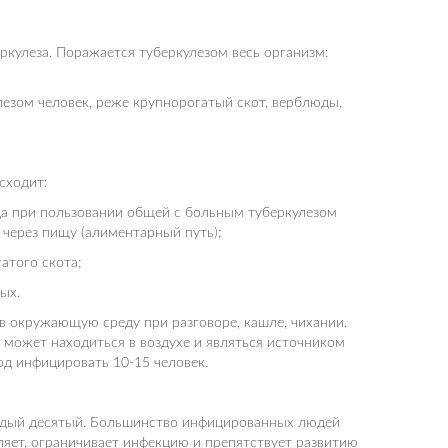
кулеза. Поражается туберкулезом весь организм:
езом человек, реже крупнорогатый скот, верблюды,
сходит:
ода при пользовании общей с больным туберкулезом
 через пищу (алиментарный путь);
атого скота;
ых.
 окружающую среду при разговоре, кашле, чихании.
может находиться в воздухе и являться источником
од инфицировать 10-15 человек.
аждый десятый. Большинство инфицированных людей
ляет, ограничивает инфекцию и препятствует развитию