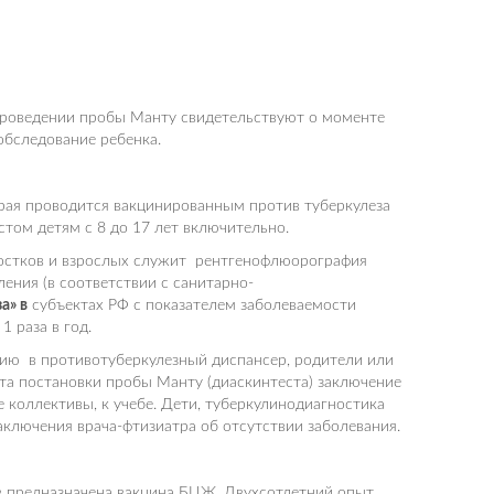
 проведении пробы Манту свидетельствуют о моменте
 обследование ребенка.
рая проводится вакцинированным против туберкулеза
стом детям с 8 до 17 лет включительно.
остков и взрослых служит рентгенофлюорография
ления (в соответствии с санитарно-
а» в
субъектах РФ с показателем заболеваемости
1 раза в год.
цию в противотуберкулезный диспансер, родители или
та постановки пробы Манту (диаскинтеста) заключение
е коллективы, к учебе. Дети, туберкулинодиагностика
ключения врача-фтизиатра об отсутствии заболевания.
в предназначена вакцина БЦЖ. Двухсотлетний опыт