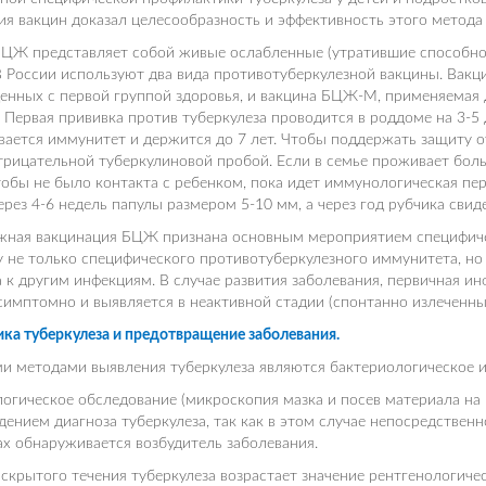
я вакцин доказал целесообразность и эффективность этого метод
БЦЖ представляет собой живые ослабленные (утратившие способнос
 России используют два вида противотуберкулезной вакцины. Вак
енных с первой группой здоровья, и вакцина БЦЖ-М, применяемая
 Первая прививка против туберкулеза проводится в роддоме на 3-5 
ается иммунитет и держится до 7 лет. Чтобы поддержать защиту от
трицательной туберкулиновой пробой. Если в семье проживает боль
тобы не было контакта с ребенком, пока идет иммунологическая пер
ерез 4-6 недель папулы размером 5-10 мм, а через год рубчика сви
жная вакцинация БЦЖ признана основным мероприятием специфичес
 не только специфического противотуберкулезного иммунитета, но 
 к другим инфекциям. В случае развития заболевания, первичная и
симптомно и выявляется в неактивной стадии (спонтанно излеченный
ка туберкулеза и предотвращение заболевания.
 методами выявления туберкулеза являются бактериологическое и
огическое обследование (микроскопия мазка и посев материала н
ением диагноза туберкулеза, так как в этом случае непосредственн
х обнаруживается возбудитель заболевания.
 скрытого течения туберкулеза возрастает значение рентгенологич