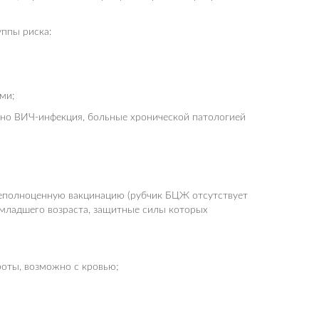
ппы риска:
ми;
енно ВИЧ-инфекция, больные хронической патологией
;
неполноценную вакцинацию (рубчик БЦЖ отсутствует
 младшего возраста, защитные силы которых
роты, возможно с кровью;