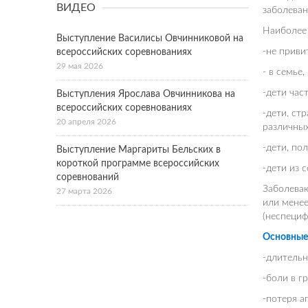
ВИДЕО
заболеван
Наиболее 
Выступление Василисы Овчинниковой на
-не приви
всероссийских соревнованиях
29 мая 2026
- в семье
-дети ча
Выступления Ярослава Овчинникова на
всероссийских соревнованиях
-дети, ст
20 апреля 2026
различных
-дети, по
Выступление Маргариты Бельских в
короткой программе всероссийских
-дети из 
соревнований
Заболеваю
27 марта 2026
или менее
(неспециф
Основные 
-длительн
-боли в г
-потеря а