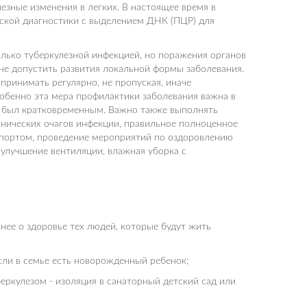
езные изменения в легких. В настоящее время в
ской диагностики с выделением ДНК (ПЦР) для
олько туберкулезной инфекцией, но поражения органов
не допустить развития локальной формы заболевания.
принимать регулярно, не пропуская, иначе
обенно эта мера профилактики заболевания важна в
м был кратковременным. Важно также выполнять
нических очагов инфекции, правильное полноценное
 спортом, проведение мероприятий по оздоровлению
улучшение вентиляции, влажная уборка с
нее о здоровье тех людей, которые будут жить
сли в семье есть новорожденный ребенок;
беркулезом - изоляция в санаторный детский сад или