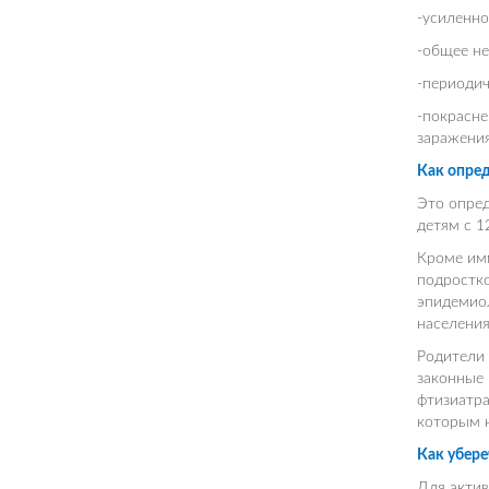
-усиленно
-общее не
-периодич
-покрасне
заражения
Как опре
Это опред
детям с 1
Кроме им
подростко
эпидемио
населения
Родители 
законные 
фтизиатра
которым н
Как убере
Для актив