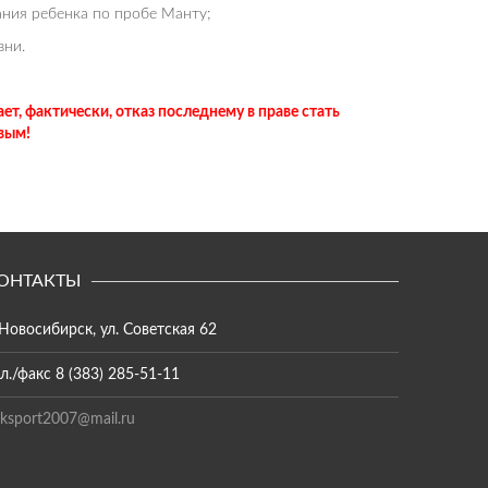
ания ребенка по пробе Манту;
зни.
ет, фактически, отказ последнему в праве стать
вым!
ОНТАКТЫ
 Новосибирск, ул. Советская 62
л./факс 8 (383) 285-51-11
ksport2007@mail.ru