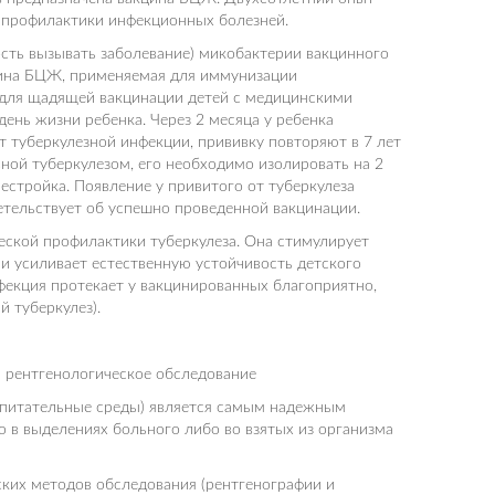
а профилактики инфекционных болезней.
ть вызывать заболевание) микобактерии вакцинного
цина БЦЖ, применяемая для иммунизации
 для щадящей вакцинации детей с медицинскими
день жизни ребенка. Через 2 месяца у ребенка
 туберкулезной инфекции, прививку повторяют в 7 лет
ной туберкулезом, его необходимо изолировать на 2
естройка. Появление у привитого от туберкулеза
детельствует об успешно проведенной вакцинации.
кой профилактики туберкулеза. Она стимулирует
и усиливает естественную устойчивость детского
нфекция протекает у вакцинированных благоприятно,
 туберкулез).
 рентгенологическое обследование
а питательные среды) является самым надежным
о в выделениях больного либо во взятых из организма
еских методов обследования (рентгенографии и