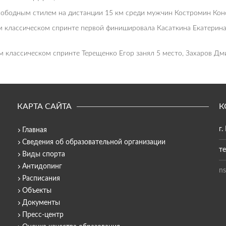
вободным стилем на дистанции 15 км среди мужчин Костромин Конс
 классическом спринте первой финишировала Касаткина Екатерина.
 классическом спринте Терещенко Егор занял 5 место, Захаров Дми
КАРТА САЙТА
К
г.
Главная
Сведения об образовательной организации
те
Виды спорта
Антидопинг
ns
Расписания
Объекты
Документы
Пресс-центр