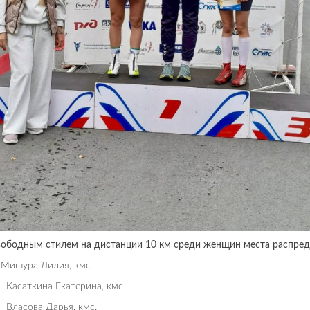
вободным стилем на дистанции 10 км среди женщин места распред
 Мишура Лилия, кмс
– Касаткина Екатерина, кмс
– Власова Дарья, кмс.