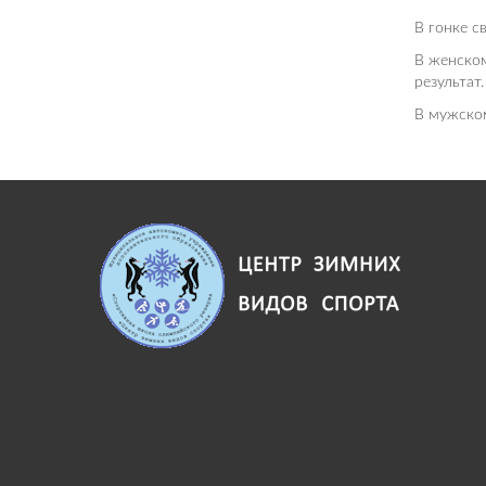
В гонке с
В женском
результат.
В мужском