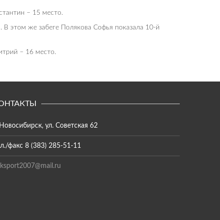
тантин – 15 место.
 В этом же забеге Полякова Софья показала 10-й
трий – 16 место.
ОНТАКТЫ
 Новосибирск, ул. Советская 62
л./факс 8 (383) 285-51-11
ksport2007@mail.ru