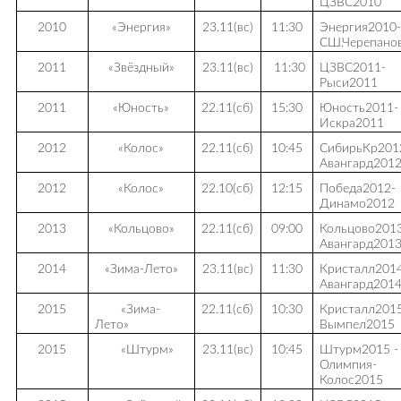
ЦЗВС2010
2010
«Энергия»
23.11(вс)
11:30
Энергия2010-
СШ.Черепано
2011
«Звёздный»
23.11(вс)
11:30
ЦЗВС2011-
Рыси2011
2011
«Юность»
22.11(сб)
15:30
Юность2011-
Искра2011
2012
«Колос»
22.11(сб)
10:45
СибирьКр201
Авангард201
2012
«Колос»
22.10(сб)
12:15
Победа2012-
Динамо2012
2013
«Кольцово»
22.11(сб)
09:00
Кольцово201
Авангард201
2014
«Зима-Лето»
23.11(вс)
11:30
Кристалл201
Авангард201
2015
«Зима-
22.11(сб)
10:30
Кристалл201
Лето»
Вымпел2015
2015
«Штурм»
23.11(вс)
10:45
Штурм2015 -
Олимпия-
Колос2015