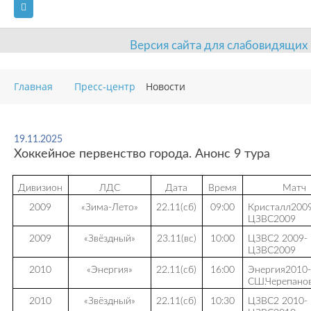
Версия сайта для слабовидящих
ГЛАВНАЯ
Главная
Пресс-центр
Новости
СВЕДЕНИЯ ОБ ОБРАЗОВАТЕЛЬНОЙ ОРГАНИЗАЦИИ
ВИДЫ СПОРТА
АНТИДОПИНГ
РАСПИСАНИЯ
19.11.2025
Хоккейное первенство города. Анонс 9 тура
ОБЪЕКТЫ
ДОКУМЕНТЫ
ПРЕСС-ЦЕНТР
Дивизион
ЛДС
Дата
Время
Матч
ОЦЕНКА КАЧЕСТВА ОБРАЗОВАНИЯ
ВАКАНСИИ
2009
«Зима-Лето»
22.11(сб)
09:00
Кристалл200
ЦЗВС2009
ПЛАТНЫЕ УСЛУГИ
КОНТАКТЫ
2009
«Звёздный»
23.11(вс)
10:00
ЦЗВС2 2009-
ЦЗВС2009
2010
«Энергия»
22.11(сб)
16:00
Энергия2010-
СШ.Черепано
2010
«Звёздный»
22.11(сб)
10:30
ЦЗВС2 2010-