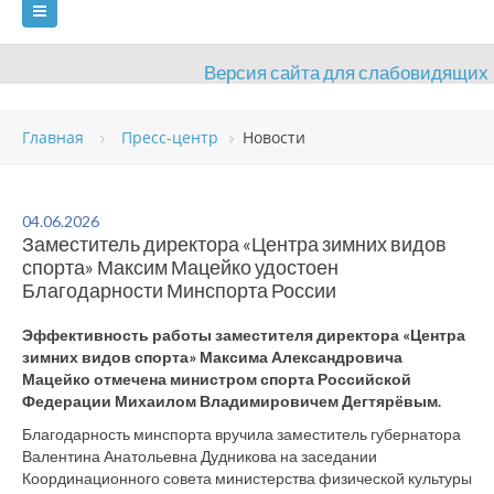
Версия сайта для слабовидящих
ГЛАВНАЯ
Главная
Пресс-центр
Новости
СВЕДЕНИЯ ОБ ОБРАЗОВАТЕЛЬНОЙ ОРГАНИЗАЦИИ
ВИДЫ СПОРТА
АНТИДОПИНГ
РАСПИСАНИЯ
04.06.2026
Заместитель директора «Центра зимних видов
ОБЪЕКТЫ
ДОКУМЕНТЫ
ПРЕСС-ЦЕНТР
спорта» Максим Мацейко удостоен
Благодарности Минспорта России
ОЦЕНКА КАЧЕСТВА ОБРАЗОВАНИЯ
ВАКАНСИИ
Эффективность работы заместителя директора «Центра
ПЛАТНЫЕ УСЛУГИ
КОНТАКТЫ
зимних видов спорта» Максима Александровича
Мацейко отмечена министром спорта Российской
Федерации Михаилом Владимировичем Дегтярёвым.
Благодарность минспорта вручила заместитель губернатора
Валентина Анатольевна Дудникова на заседании
Координационного совета министерства физической культуры