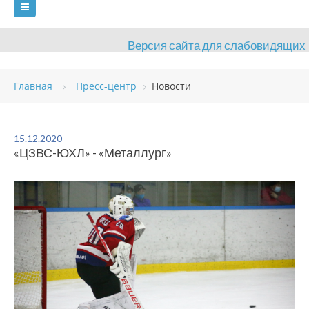
Версия сайта для слабовидящих
ГЛАВНАЯ
Главная
Пресс-центр
Новости
СВЕДЕНИЯ ОБ ОБРАЗОВАТЕЛЬНОЙ ОРГАНИЗАЦИИ
ВИДЫ СПОРТА
АНТИДОПИНГ
РАСПИСАНИЯ
15.12.2020
«ЦЗВС-ЮХЛ» - «Металлург»
ОБЪЕКТЫ
ДОКУМЕНТЫ
ПРЕСС-ЦЕНТР
ОЦЕНКА КАЧЕСТВА ОБРАЗОВАНИЯ
ВАКАНСИИ
ПЛАТНЫЕ УСЛУГИ
КОНТАКТЫ