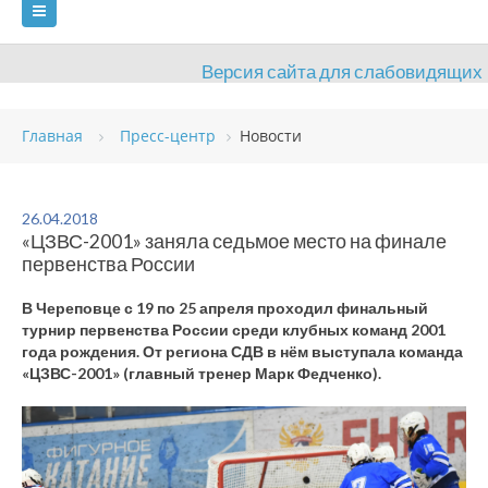
Версия сайта для слабовидящих
ГЛАВНАЯ
Главная
Пресс-центр
Новости
СВЕДЕНИЯ ОБ ОБРАЗОВАТЕЛЬНОЙ ОРГАНИЗАЦИИ
ВИДЫ СПОРТА
АНТИДОПИНГ
РАСПИСАНИЯ
26.04.2018
«ЦЗВС-2001» заняла седьмое место на финале
ОБЪЕКТЫ
ДОКУМЕНТЫ
ПРЕСС-ЦЕНТР
первенства России
ОЦЕНКА КАЧЕСТВА ОБРАЗОВАНИЯ
ВАКАНСИИ
В Череповце с 19 по 25 апреля проходил финальный
турнир первенства России среди клубных команд 2001
ПЛАТНЫЕ УСЛУГИ
КОНТАКТЫ
года рождения. От региона СДВ в нём выступала команда
«ЦЗВС-2001» (главный тренер Марк Федченко).