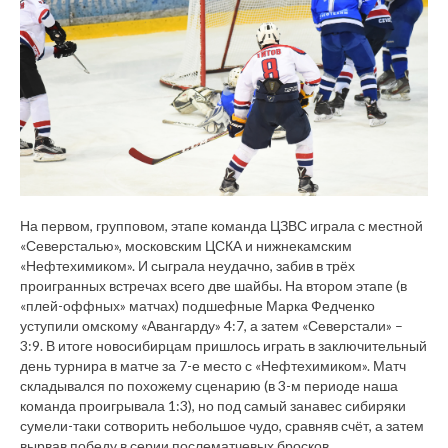
На первом, групповом, этапе команда ЦЗВС играла с местной
«Северсталью», московским ЦСКА и нижнекамским
«Нефтехимиком». И сыграла неудачно, забив в трёх
проигранных встречах всего две шайбы. На втором этапе (в
«плей-оффных» матчах) подшефные Марка Федченко
уступили омскому «Авангарду» 4:7, а затем «Северстали» –
3:9. В итоге новосибирцам пришлось играть в заключительный
день турнира в матче за 7-е место с «Нефтехимиком». Матч
складывался по похожему сценарию (в 3-м периоде наша
команда проигрывала 1:3), но под самый занавес сибиряки
сумели-таки сотворить небольшое чудо, сравняв счёт, а затем
вырвав победу в серии послематчевых бросков.