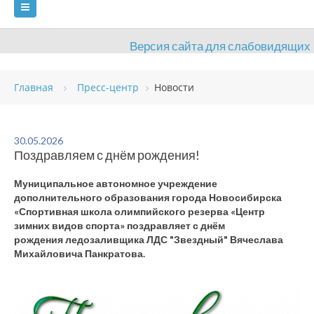
Версия сайта для слабовидящих
ГЛАВНАЯ
Главная
Пресс-центр
Новости
СВЕДЕНИЯ ОБ ОБРАЗОВАТЕЛЬНОЙ ОРГАНИЗАЦИИ
ВИДЫ СПОРТА
АНТИДОПИНГ
РАСПИСАНИЯ
30.05.2026
Поздравляем с днём рождения!
ОБЪЕКТЫ
ДОКУМЕНТЫ
ПРЕСС-ЦЕНТР
Муниципальное автономное учреждение
ОЦЕНКА КАЧЕСТВА ОБРАЗОВАНИЯ
ВАКАНСИИ
дополнительного образования города Новосибирска
«Спортивная школа олимпийского резерва «Центр
ПЛАТНЫЕ УСЛУГИ
КОНТАКТЫ
зимних видов спорта» поздравляет с днём
рождения ледозаливщика ЛДС "Звездный" Вячеслава
Михайловича Панкратова.