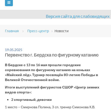
Версия сайта для слабовидящих
ГЛАВНАЯ
Главная
Пресс-центр
Новости
СВЕДЕНИЯ ОБ ОБРАЗОВАТЕЛЬНОЙ ОРГАНИЗАЦИИ
ВИДЫ СПОРТА
АНТИДОПИНГ
РАСПИСАНИЯ
19.05.2025
Первенство г. Бердска по фигурному катанию
ОБЪЕКТЫ
ДОКУМЕНТЫ
ПРЕСС-ЦЕНТР
В Бердске с 13 по 16 мая прошли городские
ОЦЕНКА КАЧЕСТВА ОБРАЗОВАНИЯ
ВАКАНСИИ
соревнования по фигурному катанию на коньках
«Майский лёд». Турнир посвящён 80-летию Победы в
ПЛАТНЫЕ УСЛУГИ
КОНТАКТЫ
Великой Отечественной войне.
Итоги выступлений фигуристов СШОР «Центр зимних
видов спорта»:
2 спортивный, девочки
1 место – Смирнова Полина, 3 сп. тренер Симонова К.В.