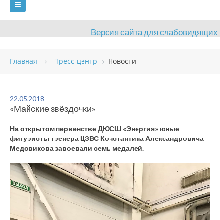
Версия сайта для слабовидящих
ГЛАВНАЯ
Главная
Пресс-центр
Новости
СВЕДЕНИЯ ОБ ОБРАЗОВАТЕЛЬНОЙ ОРГАНИЗАЦИИ
ВИДЫ СПОРТА
АНТИДОПИНГ
РАСПИСАНИЯ
22.05.2018
«Майские звёздочки»
ОБЪЕКТЫ
ДОКУМЕНТЫ
ПРЕСС-ЦЕНТР
На открытом первенстве ДЮСШ «Энергия» юные
ОЦЕНКА КАЧЕСТВА ОБРАЗОВАНИЯ
ВАКАНСИИ
фигуристы тренера ЦЗВС Константина Александровича
Медовикова завоевали семь медалей.
ПЛАТНЫЕ УСЛУГИ
КОНТАКТЫ