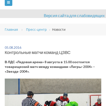
Версия сайта для слабовидящих
ГЛАВНАЯ
Главная
Пресс-центр
Новости
СВЕДЕНИЯ ОБ ОБРАЗОВАТЕЛЬНОЙ ОРГАНИЗАЦИИ
ВИДЫ СПОРТА
АНТИДОПИНГ
РАСПИСАНИЯ
05.08.2016
Контрольные матчи команд ЦЗВС
ОБЪЕКТЫ
ДОКУМЕНТЫ
ПРЕСС-ЦЕНТР
В ЛДС «Ледовая арена» 8 августа в 15.00 состоится
ОЦЕНКА КАЧЕСТВА ОБРАЗОВАНИЯ
ВАКАНСИИ
товарищеский матч между командами «Лигры-2004» –
«Звезда-2004».
ПЛАТНЫЕ УСЛУГИ
КОНТАКТЫ