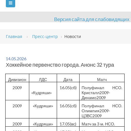
Версия сайта для слабовидящих
ГЛАВНАЯ
СВЕДЕНИЯ ОБ УЧРЕЖДЕНИИ
Главная
Пресс-центр
Новости
ВИДЫ СПОРТА
АНТИДОПИНГ
РАСПИСАНИЯ
ОБЪЕКТЫ
ДОКУМЕНТЫ
ПРЕСС-ЦЕНТР
14.05.2026
Хоккейное первенство города. Анонс 32 тура
ОЦЕНКА КАЧЕСТВА ОБРАЗОВАНИЯ
ВАКАНСИИ
Дивизион
ЛДС
Дата
Матч
ПЛАТНЫЕ УСЛУГИ
КОНТАКТЫ
2009
16.05(сб)
Полуфинал НСО.
«Кудряши»
Кристалл2009-
Динамо2009
2009
«Кудряши»
16.05(сб)
Полуфинал НСО.
Олимпия2009-
ЦЗВС2009
2009
«Кудряши»
17.05(вс)
Матч за 3 м. НСО.