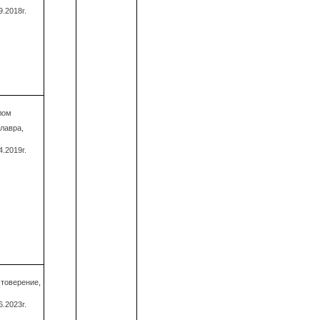
9.2018г.
лом
лавра,
4.2019г.
товерение,
6.2023г.