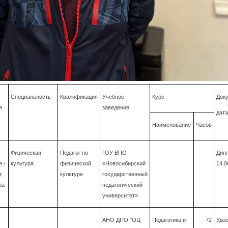
Специальность
Квалификация
Учебное
Курс
Доку
я
заведение
дата
Наименование
Часов
Физическая
Педагог по
ГОУ ВПО
Дип
 -
культура
физической
«Новосибирский
14.0
,
культуре
государственный
ра
педагогический
университет»
АНО ДПО "ОЦ
Педагогика и
72
Удос