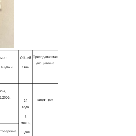
Преподаваемая
мент,
Общий
дисциплина
 выдачи
стаж
лом,
6.2006г.
шорт-трек
24
года
1
месяц
товерение,
3 дня