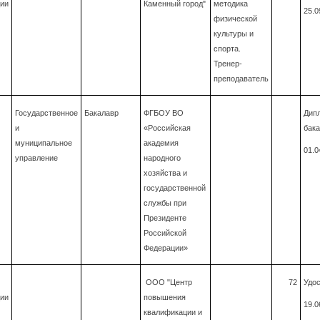
ии
Каменный город"
методика
25.0
физической
культуры и
спорта.
Тренер-
преподаватель
Государственное
Бакалавр
ФГБОУ ВО
Дип
и
«Российская
бака
муниципальное
академия
01.0
управление
народного
хозяйства и
государственной
службы при
Президенте
Российской
Федерации»
ООО "Центр
72
Удос
ии
повышения
19.0
квалификации и